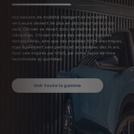
Suiv
Vos besoins de mobilité changent et la mobilité
Circu
vertueuse devient de plus en plus importante à vos
urbai
yeux, Citroën se devait donc de mettre les Watts !
Citad
Désormais, Citroën intègre des véhicules hybrides
rechargeables, ainsi que des modèles 100% électriques,
mais également sans permis et accessibles dès 14 ans,
tout cela inspirés par VOUS, par votre façon de vivre
l’automobile au quotidien.
Voir toute la gamme