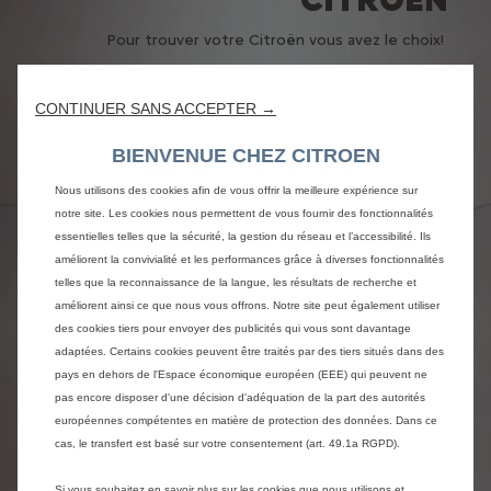
Pour trouver votre Citroën vous avez le choix!
Demander une offre
CONTINUER SANS ACCEPTER →
BIENVENUE CHEZ CITROEN
Nous utilisons des cookies afin de vous offrir la meilleure expérience sur
notre site. Les cookies nous permettent de vous fournir des fonctionnalités
essentielles telles que la sécurité, la gestion du réseau et l’accessibilité. Ils
améliorent la convivialité et les performances grâce à diverses fonctionnalités
telles que la reconnaissance de la langue, les résultats de recherche et
améliorent ainsi ce que nous vous offrons. Notre site peut également utiliser
des cookies tiers pour envoyer des publicités qui vous sont davantage
adaptées. Certains cookies peuvent être traités par des tiers situés dans des
pays en dehors de l'Espace économique européen (EEE) qui peuvent ne
pas encore disposer d'une décision d'adéquation de la part des autorités
européennes compétentes en matière de protection des données. Dans ce
cas, le transfert est basé sur votre consentement (art. 49.1a RGPD).
Si vous souhaitez en savoir plus sur les cookies que nous utilisons et