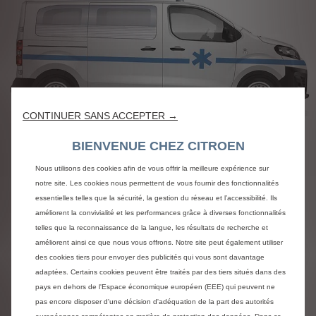
CONTINUER SANS ACCEPTER →
BIENVENUE CHEZ CITROEN
Nous utilisons des cookies afin de vous offrir la meilleure expérience sur
notre site. Les cookies nous permettent de vous fournir des fonctionnalités
essentielles telles que la sécurité, la gestion du réseau et l’accessibilité. Ils
BENNES
améliorent la convivialité et les performances grâce à diverses fonctionnalités
telles que la reconnaissance de la langue, les résultats de recherche et
Pour transporter toutes les charges, même les
améliorent ainsi ce que nous vous offrons. Notre site peut également utiliser
plus lourdes, en ville comme sur la route, Citroën
des cookies tiers pour envoyer des publicités qui vous sont davantage
propose une large gamme de bennes, plateaux-
adaptées. Certains cookies peuvent être traités par des tiers situés dans des
ridelles et pick-up basés sur Citroën Berlingo,
pays en dehors de l'Espace économique européen (EEE) qui peuvent ne
Citroën Jumpy ou Citroën Jumper.
pas encore disposer d'une décision d'adéquation de la part des autorités