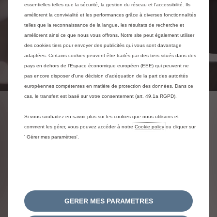
essentielles telles que la sécurité, la gestion du réseau et l’accessibilité. Ils
améliorent la convivialité et les performances grâce à diverses fonctionnalités
telles que la reconnaissance de la langue, les résultats de recherche et
améliorent ainsi ce que nous vous offrons. Notre site peut également utiliser
des cookies tiers pour envoyer des publicités qui vous sont davantage
adaptées. Certains cookies peuvent être traités par des tiers situés dans des
pays en dehors de l'Espace économique européen (EEE) qui peuvent ne
pas encore disposer d'une décision d'adéquation de la part des autorités
européennes compétentes en matière de protection des données. Dans ce
cas, le transfert est basé sur votre consentement (art. 49.1a RGPD).
APPROFONDIR MON
Si vous souhaitez en savoir plus sur les cookies que nous utilisons et
PROJET
comment les gérer, vous pouvez accéder à notre
Cookie policy
ou cliquer sur
' Gérer mes paramètres'.
Je demande une offre
personnalisée et je fais l'essai
du véhicule de mon choix
GERER MES PARAMETRES
Tranquillement depuis chez vous , recevez une
offre personnalisée.