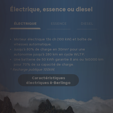
Électrique, essence ou diesel
ÉLECTRIQUE
ESSENCE
DIESEL
Moteur électrique 136 ch (100 kW) et boîte de
Nouve
vitesses automatique;
puiss
Jusqu'à 80% de charge en 30mn* pour une
Ess
autonomie jusqu'à 280 km en cycle WLTP;
man
Une batterie de 50 kWh garantie 8 ans ou 160.000 km
Ess
pour 70% de sa capacité de charge.
aut
* Recharge publique 100kW.
Caractéristiques
électriques ë-Berlingo