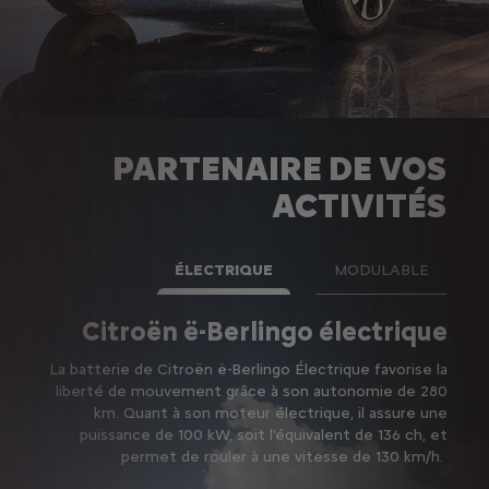
PARTENAIRE DE VOS
ACTIVITÉS
ÉLECTRIQUE
MODULABLE
Citroën ë-Berlingo électrique
La batterie de Citroën ë-Berlingo Électrique favorise la
liberté de mouvement grâce à son autonomie de 280
ma
km. Quant à son moteur électrique, il assure une
puissance de 100 kW, soit l'équivalent de 136 ch, et
permet de rouler à une vitesse de 130 km/h.