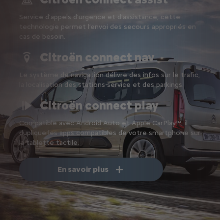
Service d’appels d’urgence et d’assistance, cette
technologie permet l’envoi des secours appropriés en
cas de besoin.
Citroën connect nav
Le système de navigation délivre des infos sur le trafic,
la localisation des stations-service et des parkings.
Citroën connect play
Compatible avec Android Auto et Apple CarPlay™, il
duplique les apps compatibles de votre smartphone sur
la tablette tactile.
En savoir plus