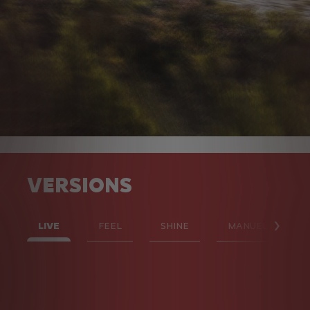
VERSIONS
LIVE
FEEL
SHINE
MANUELLE
Suiv
VERSION MANUELLE
À partir de
xx xxx €