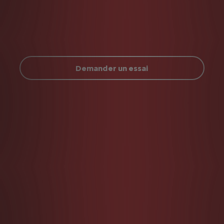
Lorem ipsum
bulletpoint 1
bulletpoint 2
bulletpoint 3
Demander un essai