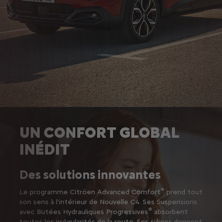
UN CONFORT GLOBAL
INÉDIT
Des solutions innovantes
®
Le programme Citröen Advanced Comfort
prend tout
son sens à l'intérieur de Nouvelle C4. Ses Suspensions
®
avec Butées Hydrauliques Progressives
absorbent
toutes les irrégularités de la route. Ses sièges donnent