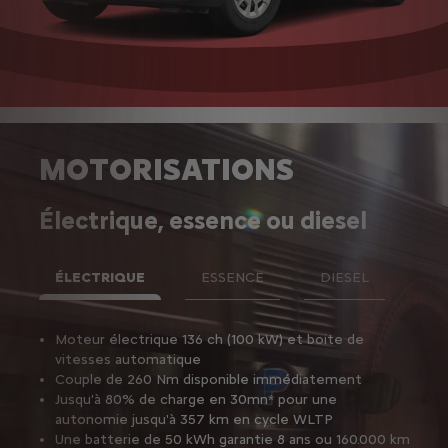
MOTORISATIONS
Électrique, essence ou diesel
ÉLECTRIQUE
ESSENCE
DIESEL
Moteur électrique 136 ch (100 kW) et boite de
Nouve
vitesses automatique
puissa
Couple de 260 Nm disponible immédiatement
Ess
Jusqu'à 80% de charge en 30mn* pour une
man
autonomie jusqu'à 357 km en cycle WLTP
Ess
Une batterie de 50 kWh garantie 8 ans ou 160.000 km
man