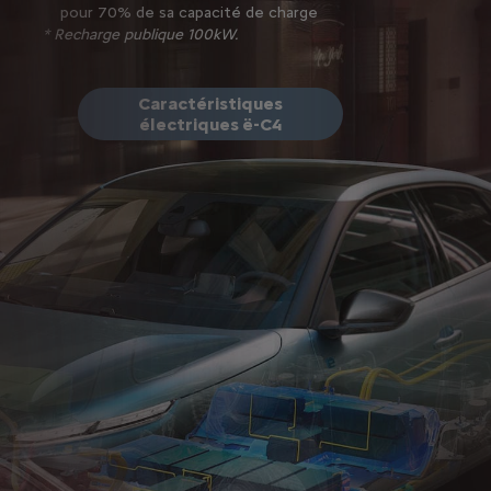
pour 70% de sa capacité de charge
Ess
* Recharge publique 100kW.
aut
Ess
aut
Caractéristiques
électriques ë-C4