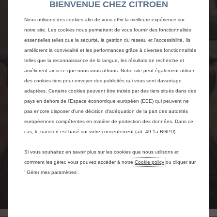
Citroën connect play
BIENVENUE CHEZ CITROEN
™
Compatible avec Android Auto et Apple CarPlay
, il
Nous utilisons des cookies afin de vous offrir la meilleure expérience sur
duplique les apps compatibles de votre smartphone sur
notre site. Les cookies nous permettent de vous fournir des fonctionnalités
la tablette tactile.
essentielles telles que la sécurité, la gestion du réseau et l’accessibilité. Ils
améliorent la convivialité et les performances grâce à diverses fonctionnalités
En savoir
telles que la reconnaissance de la langue, les résultats de recherche et
plus
améliorent ainsi ce que nous vous offrons. Notre site peut également utiliser
des cookies tiers pour envoyer des publicités qui vous sont davantage
adaptées. Certains cookies peuvent être traités par des tiers situés dans des
pays en dehors de l'Espace économique européen (EEE) qui peuvent ne
pas encore disposer d'une décision d'adéquation de la part des autorités
européennes compétentes en matière de protection des données. Dans ce
cas, le transfert est basé sur votre consentement (art. 49.1a RGPD).
Si vous souhaitez en savoir plus sur les cookies que nous utilisons et
comment les gérer, vous pouvez accéder à notre
Cookie policy
ou cliquer sur
' Gérer mes paramètres'.