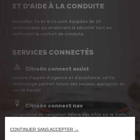
ET D'AIDE À LA CONDUITE
Nouvelles C4 et ë-C4 sont équipées de 20
technologies qui améliorent la sécurité
tout en
renforçant le confort de conduite.
SERVICES CONNECTÉS
Citroën connect assist
Service d’appels d’urgence et d’assistance, cette
technologie permet l’envoi des secours appropriés en
cas de besoin.
Citroën connect nav
Le système de navigation délivre des infos sur le trafic,
la localisation des stations-service et des parkings, le
prix des carburants…
CONTINUER SANS ACCEPTER →